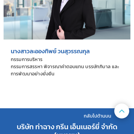
นางสาวละอองทิพย์ วนสุวรรณกุล
กรรมการบริหาร
กรรมการสรรหา พิจารณาค่าตอบแทน บรรษัทภิบาล และ
การพัฒนาอย่างยั่งยืน
กลับไปด้านบน
บริษัท ท่าฉาง กรีน เอ็นเนอร์ยี่ จํากัด