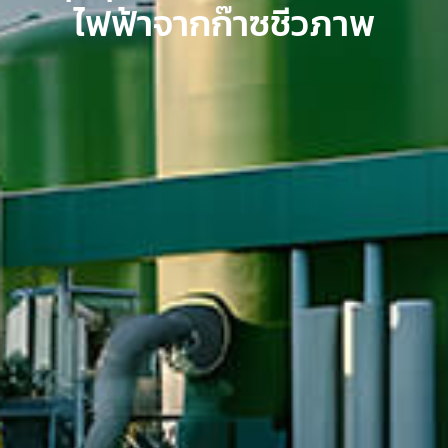
ไฟฟ้าจากก๊าซชีวภาพ